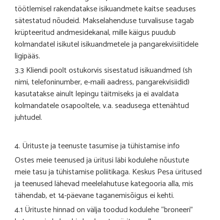
töötlemisel rakendatakse isikuandmete kaitse seaduses
sätestatud nõudeid. Makselahenduse turvalisuse tagab
krüpteeritud andmesidekanal, mille käigus puudub
kolmandatel isikutel isikuandmetele ja pangarekvisiitidele
ligipääs.
3.3 Kliendi poolt ostukorvis sisestatud isikuandmed (sh
nimi, telefoninumber, e-maili aadress, pangarekvisiidid)
kasutatakse ainult lepingu täitmiseks ja ei avaldata
kolmandatele osapooltele, v.a. seadusega ettenähtud
juhtudel.
4. Ürituste ja teenuste tasumise ja tühistamise info
Ostes meie teenused ja üritusi läbi kodulehe nõustute
meie tasu ja tühistamise poliitikaga. Keskus Pesa üritused
ja teenused lähevad meelelahutuse kategooria alla, mis
tähendab, et 14-päevane taganemisõigus ei kehti.
4.1 Ürituste hinnad on välja toodud kodulehe “broneeri”