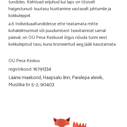
tundides. Kehtivad erijuhud kui laps on tõsiselt
haigestunud- kuutasu hüvitamine vastavalt juhtumile ja
kokkuleppel.
4.6 Individuaaltundidesse ette teatamata mitte
kohaleilmumisel või puudumisest teavitamisel samal
päeval, on OÜ Pesa Keskusel õigus nõuda tunni eest
kokkulepitud tasu, kuna broneeritud aeg jääb kasutamata.
OÜ Pesa Keskus
16791334
registrikood:
Lääne maakond, Haapsalu linn, Paralepa alevik,
Mustika tn 5-2, 90403