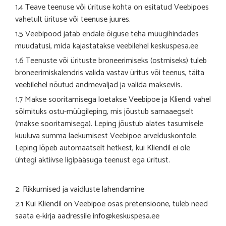
1.4 Teave teenuse või ürituse kohta on esitatud Veebipoes
vahetult ürituse või teenuse juures.
1.5 Veebipood jätab endale õiguse teha müügihindades
muudatusi, mida kajastatakse veebilehel keskuspesa.ee
1.6 Teenuste või ürituste broneerimiseks (ostmiseks) tuleb
broneerimiskalendris valida vastav üritus või teenus, täita
veebilehel nõutud andmeväljad ja valida makseviis.
1.7 Makse sooritamisega loetakse Veebipoe ja Kliendi vahel
sõlmituks ostu-müügileping, mis jõustub samaaegselt
(makse sooritamisega). Leping jõustub alates tasumisele
kuuluva summa laekumisest Veebipoe arvelduskontole.
Leping lõpeb automaatselt hetkest, kui Kliendil ei ole
ühtegi aktiivse ligipääsuga teenust ega üritust.
2. Rikkumised ja vaidluste lahendamine
2.1 Kui Kliendil on Veebipoe osas pretensioone, tuleb need
saata e-kirja aadressile info@keskuspesa.ee