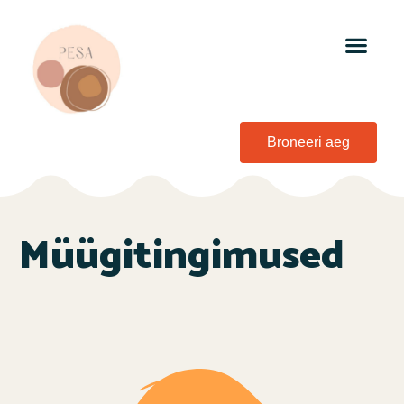
Broneeri aeg
Müügitingimused