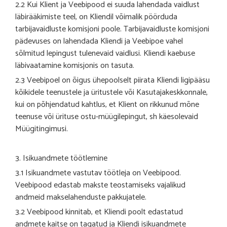
2.2 Kui Klient ja Veebipood ei suuda lahendada vaidlust
läbirääkimiste teel, on Kliendil võimalik pöörduda
tarbijavaidluste komisjoni poole. Tarbijavaidluste komisjoni
pädevuses on lahendada Kliendi ja Veebipoe vahel
sõlmitud lepingust tulenevaid vaidlusi. Kliendi kaebuse
läbivaatamine komisjonis on tasuta.
2.3 Veebipoel on õigus ühepoolselt piirata Kliendi ligipääsu
kõikidele teenustele ja üritustele või Kasutajakeskkonnale,
kui on põhjendatud kahtlus, et Klient on rikkunud mõne
teenuse või ürituse ostu-müügilepingut, sh käesolevaid
Müügitingimusi.
3. Isikuandmete töötlemine
3.1 Isikuandmete vastutav töötleja on Veebipood.
Veebipood edastab makste teostamiseks vajalikud
andmeid makselahenduste pakkujatele.
3.2 Veebipood kinnitab, et Kliendi poolt edastatud
andmete kaitse on tagatud ja Kliendi isikuandmete