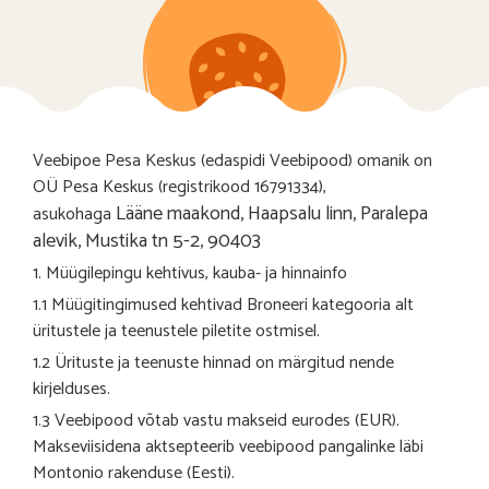
Veebipoe Pesa Keskus (edaspidi Veebipood) omanik on
OÜ Pesa Keskus (registrikood
16791334
),
Lääne maakond, Haapsalu linn, Paralepa
asukohaga
alevik, Mustika tn 5-2, 90403
1. Müügilepingu kehtivus, kauba- ja hinnainfo
1.1 Müügitingimused kehtivad Broneeri kategooria alt
üritustele ja teenustele piletite ostmisel.
1.2 Ürituste ja teenuste hinnad on märgitud nende
kirjelduses.
1.3 Veebipood võtab vastu makseid eurodes (EUR).
Makseviisidena aktsepteerib veebipood pangalinke läbi
Montonio rakenduse (Eesti).