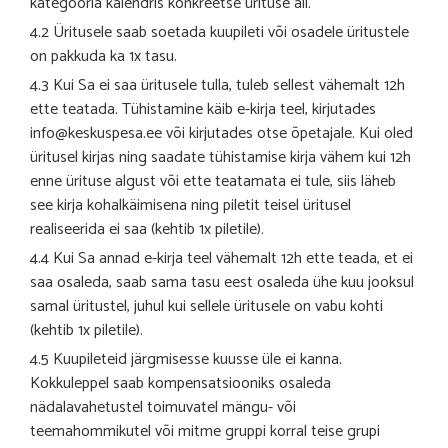
kategooria kalendris konkreetse ürituse all.
4.2 Üritusele saab soetada kuupileti või osadele üritustele
on pakkuda ka 1x tasu.
4.3 Kui Sa ei saa üritusele tulla, tuleb sellest vähemalt 12h
ette teatada. Tühistamine käib e-kirja teel, kirjutades
info@keskuspesa.ee või kirjutades otse õpetajale. Kui oled
üritusel kirjas ning saadate tühistamise kirja vähem kui 12h
enne ürituse algust või ette teatamata ei tule, siis läheb
see kirja kohalkäimisena ning piletit teisel üritusel
realiseerida ei saa (kehtib 1x piletile).
4.4 Kui Sa annad e-kirja teel vähemalt 12h ette teada, et ei
saa osaleda, saab sama tasu eest osaleda ühe kuu jooksul
samal üritustel, juhul kui sellele üritusele on vabu kohti
(kehtib 1x piletile).
4.5 Kuupileteid järgmisesse kuusse üle ei kanna.
Kokkuleppel saab kompensatsiooniks osaleda
nädalavahetustel toimuvatel mängu- või
teemahommikutel või mitme gruppi korral teise grupi