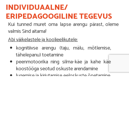
INDIVIDUAALNE/
ERIPEDAGOOGILINE TEGEVUS
Kui tunned muret oma lapse arengu pärast, oleme
valmis Sind aitama!
Abi väikelastele ja koolieelikutele:
kognitiivse arengu (taju, mälu, mõtlemise,
tähelepanu) toetamine
peenmotoorika ning silma-käe ja kahe käe
koostööga seotud oskuste arendamine
lugemise ja kirjutamise eeloskuste õpetamine
matemaatiliste oskuste arendamine:
tegeletakse nt esemete loendamise, arvu ja
hulga kokkuviimise, hulkade võrdlemise ja
arvutamisega, harjutatakse matemaatiliste
jutukeste kuulamist ja lahendamist
PESAS hindame lapse arengut, paneme paika plaani
ning viime lähtuvalt lapse vajadusest läbi erinevaid