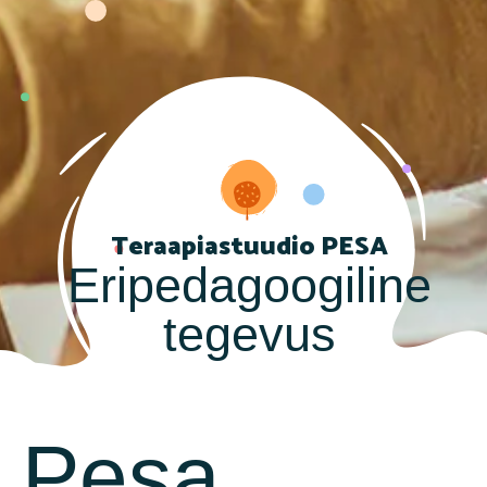
Teraapiastuudio PESA
Eripedagoogiline
tegevus
Pesa