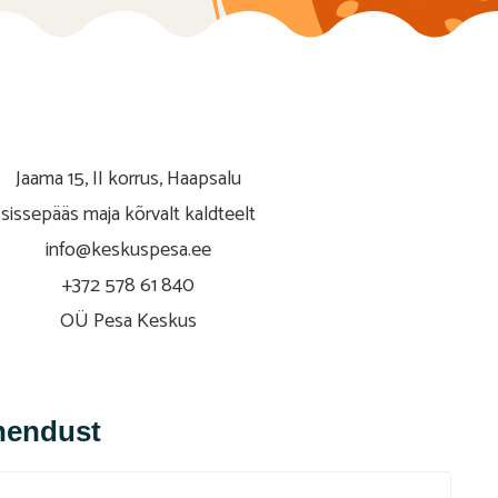
Jaama 15, II korrus, Haapsalu
sissepääs maja kõrvalt kaldteelt
info@keskuspesa.ee
+372 578 61 840
OÜ Pesa Keskus
hendust